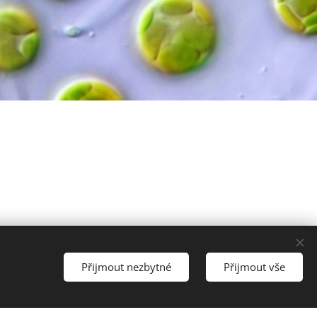
Přijmout nezbytné
Přijmout vše